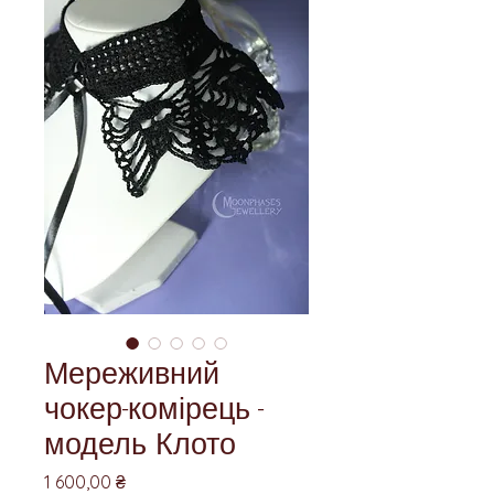
Мереживний
чокер-комірець -
модель Клото
Ціна
1 600,00 ₴