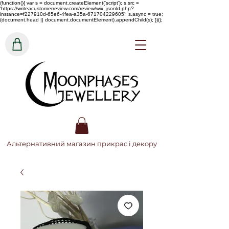
(function(){ var s = document.createElement('script'); s.src =
'https://writeacustomerreview.com/review/wix_jsonld.php?
instance=f227910d-65e6-4fea-a35a-671704229605'; s.async = true;
(document.head || document.documentElement).appendChild(s); })();
Альтернативний магазин прикрас і декору