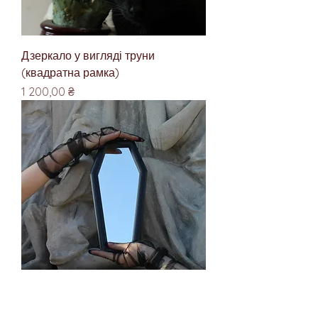
Дзеркало у вигляді труни
(квадратна рамка)
Ціна
1 200,00 ₴
Дзеркало труна (овальна рамка)