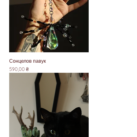
Сонцелов павук
Ціна
590,00 ₴