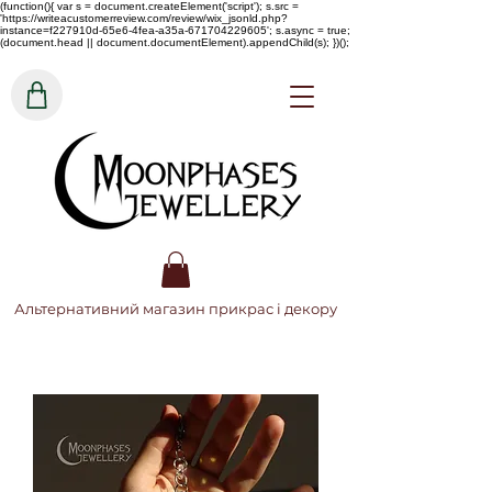
(function(){ var s = document.createElement('script'); s.src =
'https://writeacustomerreview.com/review/wix_jsonld.php?
instance=f227910d-65e6-4fea-a35a-671704229605'; s.async = true;
(document.head || document.documentElement).appendChild(s); })();
Альтернативний магазин прикрас і декору