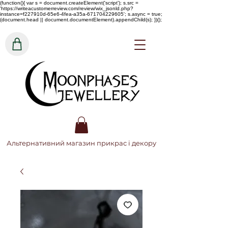
(function(){ var s = document.createElement('script'); s.src =
'https://writeacustomerreview.com/review/wix_jsonld.php?
instance=f227910d-65e6-4fea-a35a-671704229605'; s.async = true;
(document.head || document.documentElement).appendChild(s); })();
Альтернативний магазин прикрас і декору