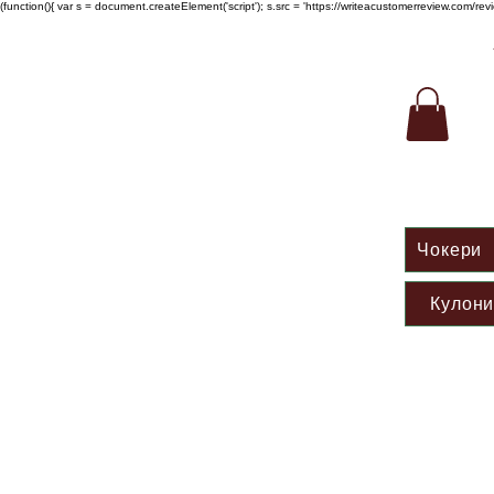
(function(){ var s = document.createElement('script'); s.src = 'https://writeacustomerreview.c
Чокери
Кулон