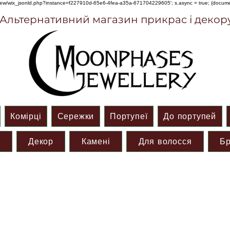
om/review/wix_jsonld.php?instance=f227910d-65e6-4fea-a35a-671704229605'; s.async = true; (docu
Альтернативний магазин прикрас і декор
Комірці
Сережки
Портупеї
До портупей
и
Декор
Камені
Для волосся
Бр