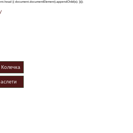
ment.head || document.documentElement).appendChild(s); })();
у
Колечка
аслети