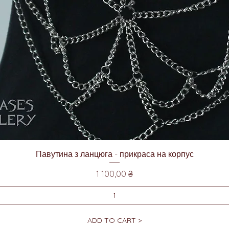
Швидкий перегляд
Павутина з ланцюга - прикраса на корпус
Ціна
1 100,00 ₴
ADD TO CART >