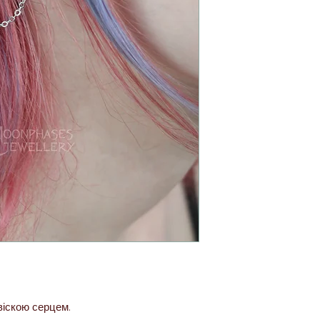
чи плавати з ними, 
чи інших місцях з п
Також не рекоменду
очищення агресивні 
т.д.), і засоби з вм
силікону).
Якщо прикрасу потр
скористатись м'яко
диском, змоченим м
значної сили чи терт
віскою серцем.