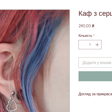
Каф з сер
Ціна
240,00 ₴
Кількість
*
Додати у кошик
Догляд за прикрас
Хоча всі металеві ч
сталі, не рекоменду