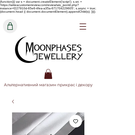
(function(){ var s = document.createElement('script'); s.src =
'https://writeacustomerreview.com/review/wix_jsonld.php?
instance=f227910d-65e6-4fea-a35a-671704229605'; s.async = true;
(document.head || document.documentElement).appendChild(s); })();
Альтернативний магазин прикрас і декору