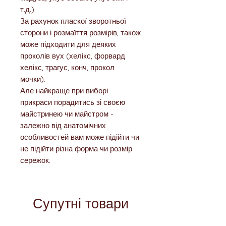
т.д.)
За рахунок пласкої зворотньої
сторони і розмаїття розмірів, також
може підходити для деяких
проколів вух (хелікс, форвард
хелікс, трагус, конч, прокол
мочки).
Але найкраще при виборі
прикраси порадитись зі своєю
майстринею чи майстром -
залежно від анатомічних
особливостей вам може підійти чи
не підійти різна форма чи розмір
сережок.
Супутні товари