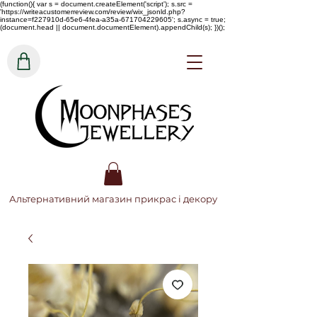
(function(){ var s = document.createElement('script'); s.src =
'https://writeacustomerreview.com/review/wix_jsonld.php?
instance=f227910d-65e6-4fea-a35a-671704229605'; s.async = true;
(document.head || document.documentElement).appendChild(s); })();
Альтернативний магазин прикрас і декору