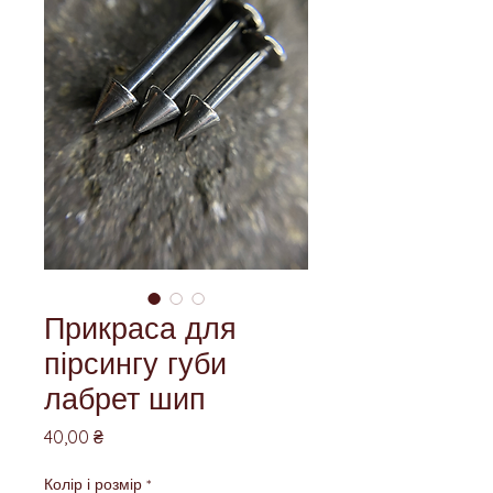
Прикраса для
пірсингу губи
лабрет шип
Ціна
40,00 ₴
Колір і розмір
*