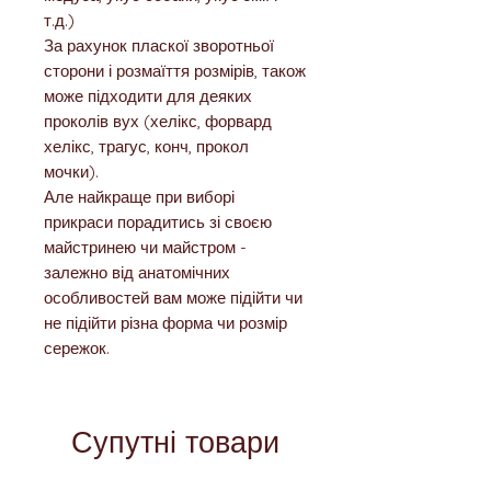
т.д.)
За рахунок пласкої зворотньої
сторони і розмаїття розмірів, також
може підходити для деяких
проколів вух (хелікс, форвард
хелікс, трагус, конч, прокол
мочки).
Але найкраще при виборі
прикраси порадитись зі своєю
майстринею чи майстром -
залежно від анатомічних
особливостей вам може підійти чи
не підійти різна форма чи розмір
сережок.
Супутні товари