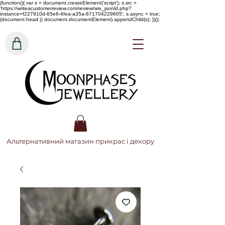
(function(){ var s = document.createElement('script'); s.src =
'https://writeacustomerreview.com/review/wix_jsonld.php?
instance=f227910d-65e6-4fea-a35a-671704229605'; s.async = true;
(document.head || document.documentElement).appendChild(s); })();
Альтернативний магазин прикрас і декору