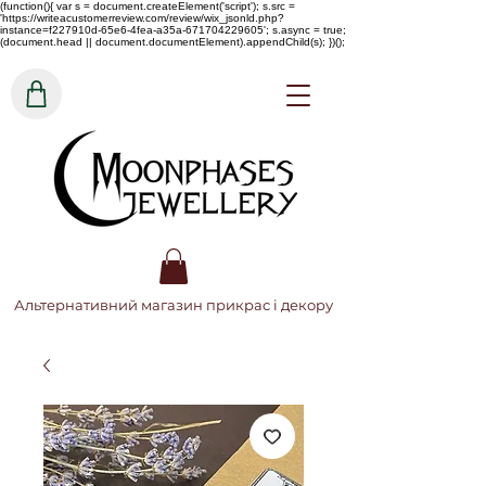
(function(){ var s = document.createElement('script'); s.src =
'https://writeacustomerreview.com/review/wix_jsonld.php?
instance=f227910d-65e6-4fea-a35a-671704229605'; s.async = true;
(document.head || document.documentElement).appendChild(s); })();
Альтернативний магазин прикрас і декору