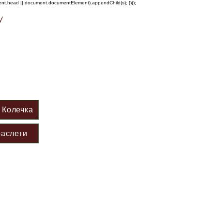
ment.head || document.documentElement).appendChild(s); })();
у
Колечка
аслети