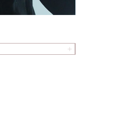
5
-98-078
y@gmail.com