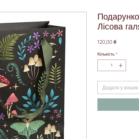
Подарунко
Лісова га
Ціна
120,00 ₴
Кількість
*
Додати у кошик