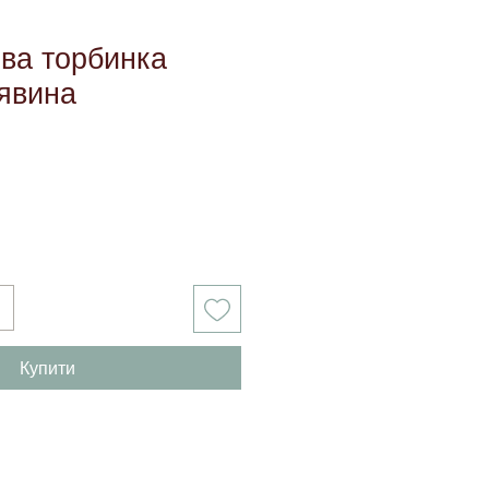
ва торбинка
лявина
Купити