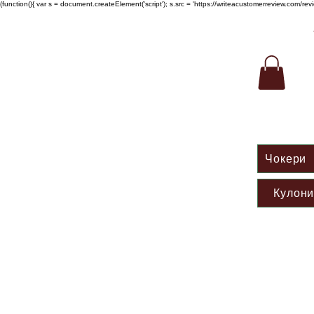
(function(){ var s = document.createElement('script'); s.src = 'https://writeacustomerreview.c
Чокери
Кулон