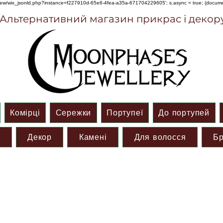
om/review/wix_jsonld.php?instance=f227910d-65e6-4fea-a35a-671704229605'; s.async = true; (docu
Альтернативний магазин прикрас і декор
Комірці
Сережки
Портупеї
До портупей
и
Декор
Камені
Для волосся
Бр