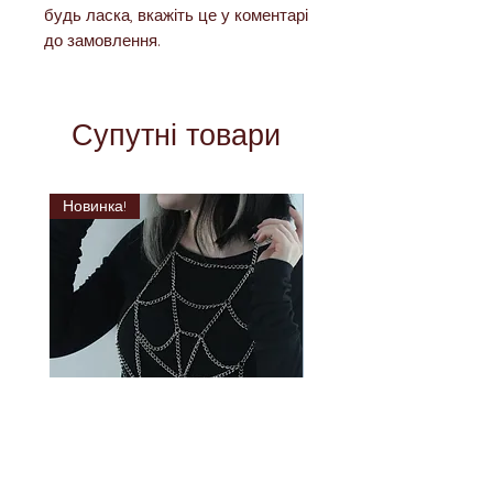
будь ласка, вкажіть це у коментарі
до замовлення.
Супутні товари
Новинка!
Павутина з ланцюга -
Павутина, органайзе