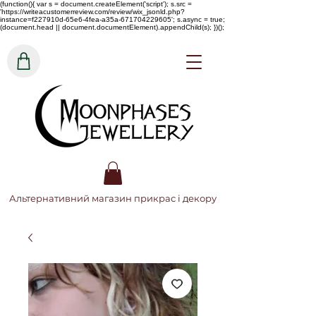
(function(){ var s = document.createElement('script'); s.src =
'https://writeacustomerreview.com/review/wix_jsonld.php?
instance=f227910d-65e6-4fea-a35a-671704229605'; s.async = true;
(document.head || document.documentElement).appendChild(s); })();
Альтернативний магазин прикрас і декору