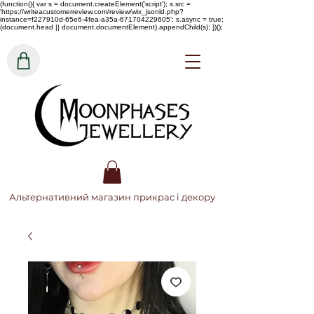
(function(){ var s = document.createElement('script'); s.src =
'https://writeacustomerreview.com/review/wix_jsonld.php?
instance=f227910d-65e6-4fea-a35a-671704229605'; s.async = true;
(document.head || document.documentElement).appendChild(s); })();
Альтернативний магазин прикрас і декору