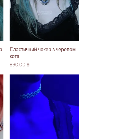
Швидкий перегляд
р
Еластичний чокер з черепом
кота
Ціна
890,00 ₴