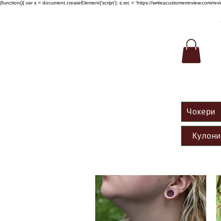
(function(){ var s = document.createElement('script'); s.src = 'https://writeacustomerreview.c
Чокери
Кулон