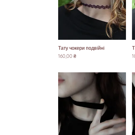
Швидкий перегляд
Тату чокери подвійні
Т
Ціна
Ц
160,00 ₴
1