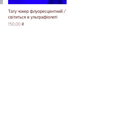
Швидкий перегляд
Тату чокер флуоресцентний /
світиться в ультрафіолеті
Ціна
150,00 ₴