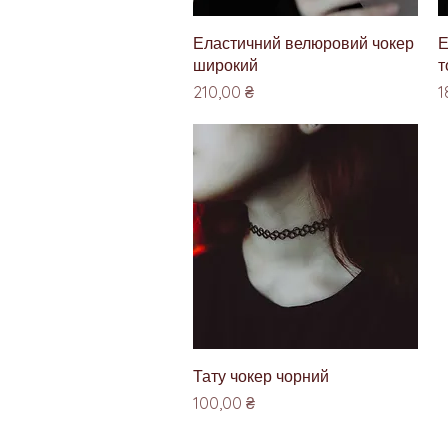
Швидкий перегляд
Еластичний велюровий чокер
Е
широкий
т
Ціна
Ц
210,00 ₴
1
Швидкий перегляд
Тату чокер чорний
Ціна
100,00 ₴