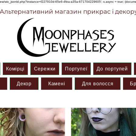
om/review/wix_jsonld.php?instance=f227910d-65e6-4fea-a35a-671704229605'; s.async = true; (docu
Альтернативний магазин прикрас і декор
Комірці
Сережки
Портупеї
До портупей
и
Декор
Камені
Для волосся
Бр