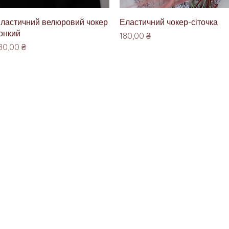
Швидкий перегляд
Швидкий перегляд
ластичний велюровий чокер
Еластичний чокер-сіточка
онкий
Ціна
180,00 ₴
іна
80,00 ₴