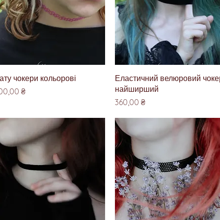
Швидкий перегляд
Швидкий перегляд
ату чокери кольорові
Еластичний велюровий чоке
найширший
іна
00,00 ₴
Ціна
360,00 ₴