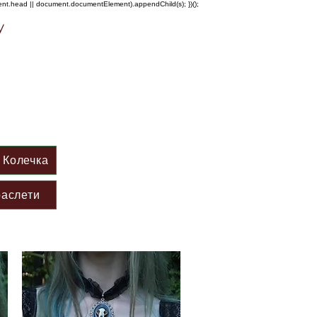
ment.head || document.documentElement).appendChild(s); })();
у
Колечка
аслети