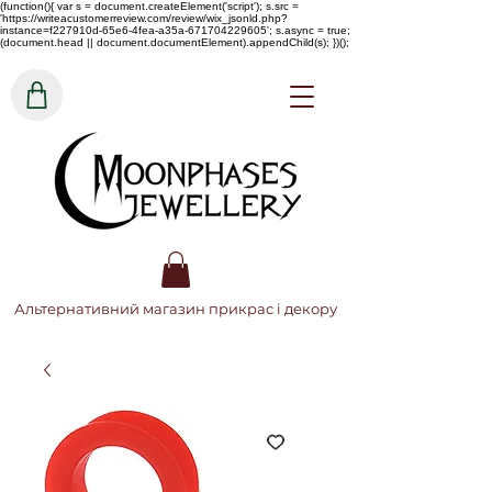
(function(){ var s = document.createElement('script'); s.src =
'https://writeacustomerreview.com/review/wix_jsonld.php?
instance=f227910d-65e6-4fea-a35a-671704229605'; s.async = true;
(document.head || document.documentElement).appendChild(s); })();
Альтернативний магазин прикрас і декору