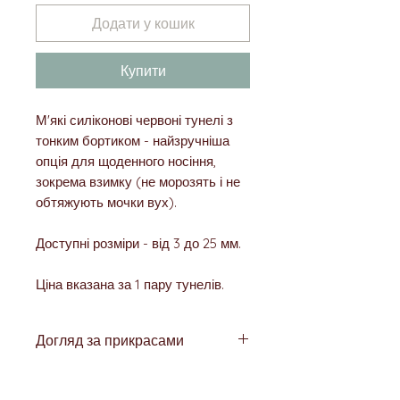
Додати у кошик
Купити
М'які силіконові червоні тунелі з
тонким бортиком - найзручніша
опція для щоденного носіння,
зокрема взимку (не морозять і не
обтяжують мочки вух).
Доступні розміри - від 3 до 25 мм.
Ціна вказана за 1 пару тунелів.
Догляд за прикрасами
Прикраси для тунелів, як і самі
тунелі, потрібно регулярно (в ідеалі