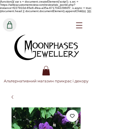
(function(){ var s = document.createElement('script'); s.src =
'https://writeacustomerreview.com/review/wix_jsonld.php?
instance=f227910d-65e6-4fea-a35a-671704229605'; s.async = true;
(document.head || document.documentElement).appendChild(s); })();
Альтернативний магазин прикрас і декору