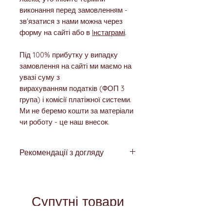
виконання перед замовленням -
зв'язатися з нами можна через
форму на сайті або в
Iнстаграмі
.
Під 100% прибутку у випадку
замовлення на сайті ми маємо на
увазі суму з
вирахуванням податків (ФОП 3
група) і комісії платіжної системи.
Ми не беремо кошти за матеріали
чи роботу - це наш внесок.
Рекомендації з догляду
Хоча всі металеві частини
виготовлені з нержавіючої сталі, не
рекомендується мочити прикраси
Супутні товари
(купатись чи плавати з ними,
залишати надовго в ванній кімнаті