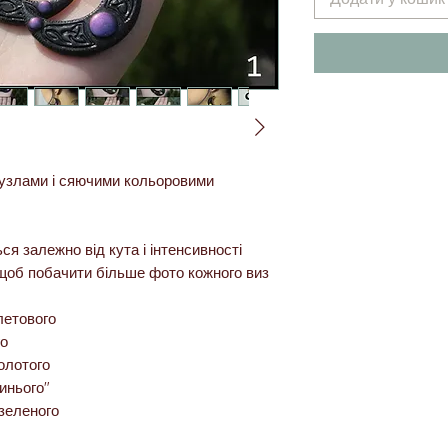
вузлами і сяючими кольоровими
ся залежно від кута і інтенсивності
, щоб побачити більше фото кожного виз
олетового
го
золотого
синього"
 зеленого