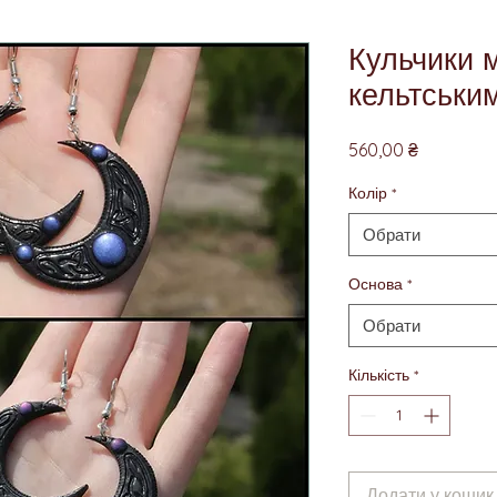
Кульчики м
кельтськи
Ціна
560,00 ₴
Колір
*
Обрати
Основа
*
Обрати
Кількість
*
Додати у кошик