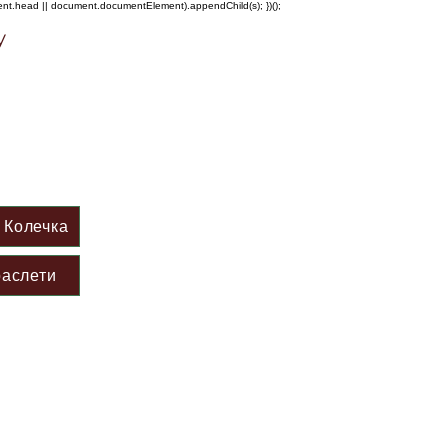
ment.head || document.documentElement).appendChild(s); })();
у
Колечка
аслети