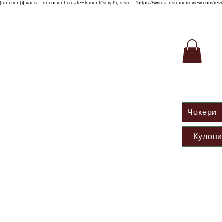
(function(){ var s = document.createElement('script'); s.src = 'https://writeacustomerreview.c
Чокери
Кулон