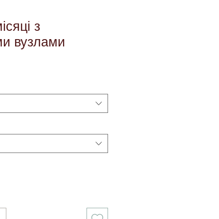
ісяці з
ми вузлами