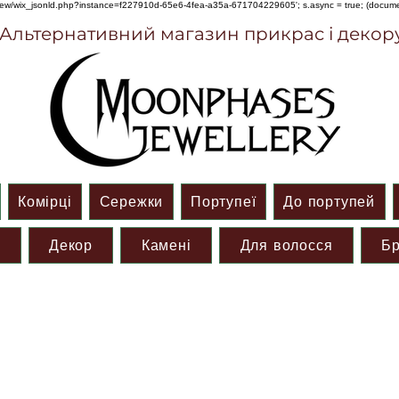
om/review/wix_jsonld.php?instance=f227910d-65e6-4fea-a35a-671704229605'; s.async = true; (docu
Альтернативний магазин прикрас і декор
Комірці
Сережки
Портупеї
До портупей
и
Декор
Камені
Для волосся
Бр