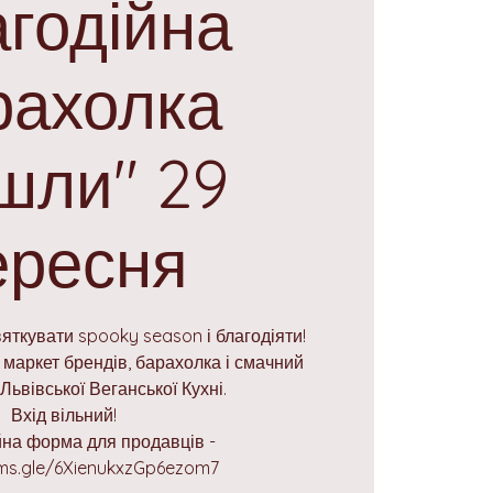
годійна
рахолка
шли" 29
ересня
ткувати spooky season і благодіяти!
 маркет брендів, барахолка і смачний
Львівської Веганської Кухні.
Вхід вільний!
йна форма для продавців -
rms.gle/6XienukxzGp6ezom7