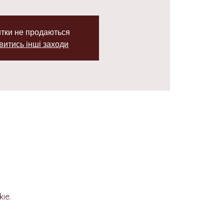
тки не продаються
витись інші заходи
ie.