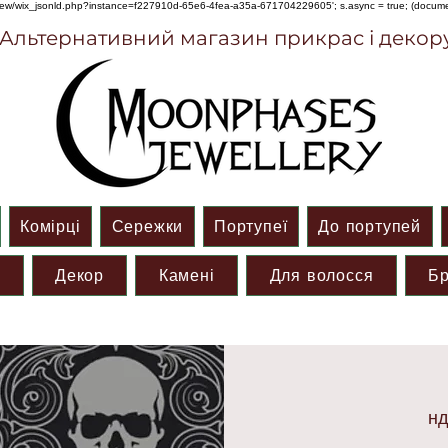
om/review/wix_jsonld.php?instance=f227910d-65e6-4fea-a35a-671704229605'; s.async = true; (docu
Альтернативний магазин прикрас і декор
Комірці
Сережки
Портупеї
До портупей
и
Декор
Камені
Для волосся
Бр
нд