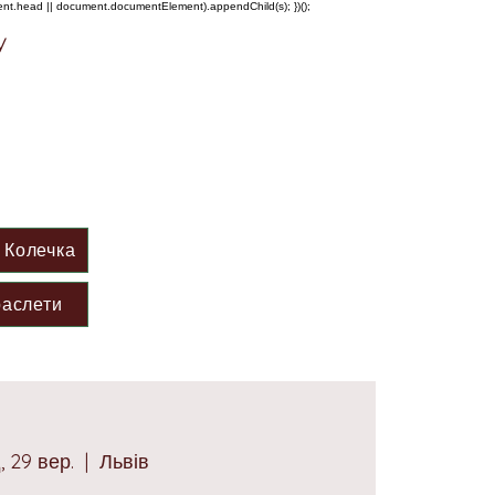
ment.head || document.documentElement).appendChild(s); })();
у
Колечка
аслети
, 29 вер.
  |  
Львів