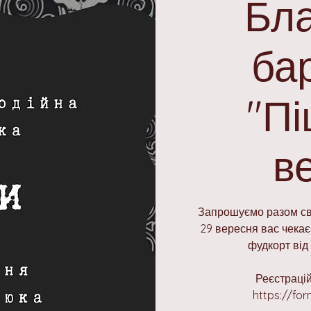
Бла
ба
"Пі
в
Запрошуємо разом свя
29 вересня вас чекає
фудкорт від 
Реєстраці
https://fo