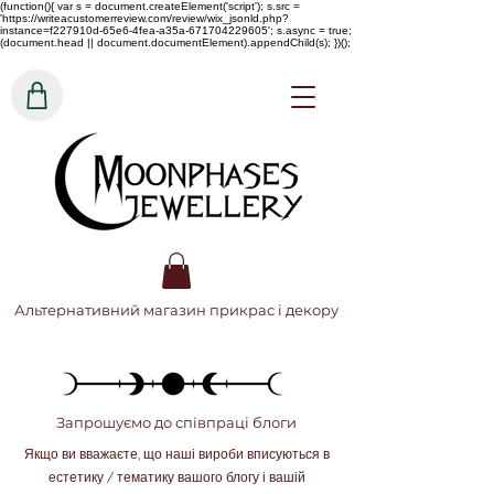
(function(){ var s = document.createElement('script'); s.src =
'https://writeacustomerreview.com/review/wix_jsonld.php?
instance=f227910d-65e6-4fea-a35a-671704229605'; s.async = true;
(document.head || document.documentElement).appendChild(s); })();
Альтернативний магазин прикрас і декору
Запрошуємо до співпраці блоги
Якщо ви вважаєте, що наші вироби вписуються в
естетику / тематику вашого блогу і вашій