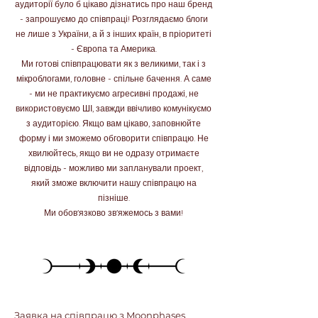
аудиторії було б цікаво дізнатись про наш бренд
- запрошуємо до співпраці! Розглядаємо блоги
не лише з України, а й з інших країн, в пріоритеті
- Європа та Америка.
Ми готові співпрацювати як з великими, так і з
мікроблогами, головне - спільне бачення. А саме
- ми не практикуємо агресивні продажі, не
використовуємо ШІ, завжди ввічливо комунікуємо
з аудиторією. Якщо вам цікаво, заповнюйте
форму і ми зможемо обговорити співпрацю. Не
хвилюйтесь, якщо ви не одразу отримаєте
відповідь - можливо ми запланували проект,
який зможе включити нашу співпрацю на
пізніше.
Ми обов'язково зв'яжемось з вами!
Заявка на співпрацю з Moonphases