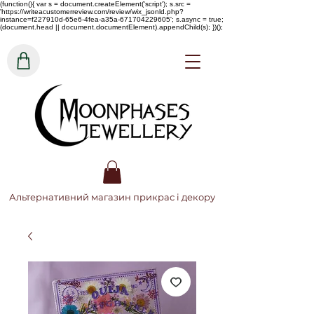
(function(){ var s = document.createElement('script'); s.src =
'https://writeacustomerreview.com/review/wix_jsonld.php?
instance=f227910d-65e6-4fea-a35a-671704229605'; s.async = true;
(document.head || document.documentElement).appendChild(s); })();
Альтернативний магазин прикрас і декору